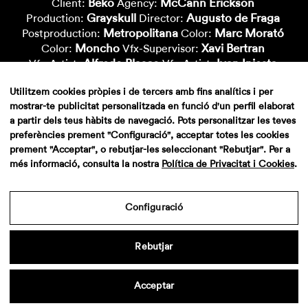
Beko
McCann Erickson
Client:
Agency:
Grayskull
Augusto de Fraga
Production:
Director:
Metropolitana
Marc Morató
Postproduction:
Color:
Moncho
Xavi Bertran
Color:
Vfx-Supervisor:
Alfredo Blasco
Ivan Iniesta
Vfx-Artist:
Vfx-Artist:
Lluïsa Cuchillo
Nacho Cepero
Vfx-Artist:
Vfx-Artist:
Utilitzem cookies pròpies i de tercers amb fins analítics i per
Paula Sinoga
Richi
Vfx-Artist:
Vfx-Artist:
mostrar-te publicitat personalitzada en funció d'un perfil elaborat
Marcial Aparicio
Mario Tarradas
Cgi-Artist:
Cgi-Artist:
a partir dels teus hàbits de navegació. Pots personalitzar les teves
Nico Roig
Nicolo Danieletto
Cgi-Artist:
Cgi-Artist:
preferències prement "Configuració", acceptar totes les cookies
prement "Acceptar", o rebutjar-les seleccionant "Rebutjar". Per a
més informació, consulta la nostra
Política de Privacitat i Cookies
.
Configuració
Rebutjar
Aviso legal
·
Politica de privacidad
·
Contacto
Acceptar