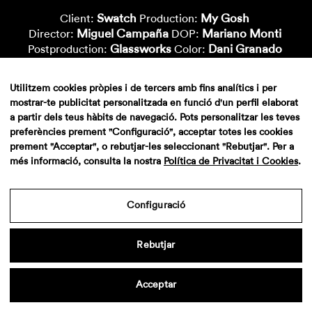
Swatch
My Gosh
Client:
Production:
Miguel Campaña
Mariano Monti
Director:
DOP:
Glassworks
Dani Granado
Postproduction:
Color:
Utilitzem cookies pròpies i de tercers amb fins analítics i per
mostrar-te publicitat personalitzada en funció d'un perfil elaborat
a partir dels teus hàbits de navegació. Pots personalitzar les teves
preferències prement "Configuració", acceptar totes les cookies
prement "Acceptar", o rebutjar-les seleccionant "Rebutjar". Per a
més informació, consulta la nostra
Política de Privacitat i Cookies
.
Aviso legal
·
Politica de privacidad
·
Contacto
Configuració
Rebutjar
Acceptar