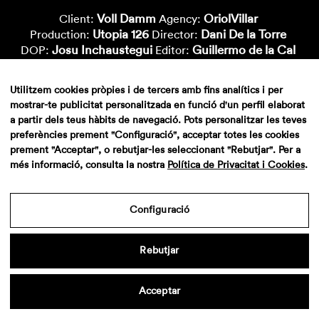
Voll Damm
OriolVillar
Client:
Agency:
Utopia 126
Dani De la Torre
Production:
Director:
Josu Inchaustegui
Guillermo de la Cal
DOP:
Editor:
Metropolitana
Marc Morató
Postproduction:
Color:
Paula Sinoga
Deluxe
Vfx-Artist:
Sound:
Utilitzem cookies pròpies i de tercers amb fins analítics i per
mostrar-te publicitat personalitzada en funció d'un perfil elaborat
a partir dels teus hàbits de navegació. Pots personalitzar les teves
preferències prement "Configuració", acceptar totes les cookies
prement "Acceptar", o rebutjar-les seleccionant "Rebutjar". Per a
més informació, consulta la nostra
Política de Privacitat i Cookies
.
Configuració
Aviso legal
·
Politica de privacidad
·
Contacto
Rebutjar
Acceptar