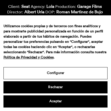
Seat
Lola
Garage Films
Client:
Agency:
Production:
Albert Uria
Roman Martinez de Bujo
Director:
DOP:
Metropolitana
Marc Morató
Postproduction:
Color:
Xavi Bertran
Lluïsa Cuchillo
Vfx-Supervisor:
Vfx-Artist:
Utilizamos cookies propias y de terceros con fines analíticos y
Paula Sinoga
Marcial Aparicio
Vfx-Artist:
Cgi-Artist:
para mostrarte publicidad personalizada en función de un perfil
Nico Roig
Cgi-Artist:
elaborado a partir de tus hábitos de navegación. Puedes
personalizar tus preferencias pulsando en "Configurar", aceptar
todas las cookies haciendo clic en "Aceptar", o rechazarlas
seleccionando "Rechazar". Para más información consulta nuestra
Política de Privacidad y Cookies
.
Configurar
Rechazar
Aviso legal
·
Politica de privacidad
·
Contacto
Aceptar