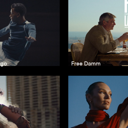
ygo
Free Damm