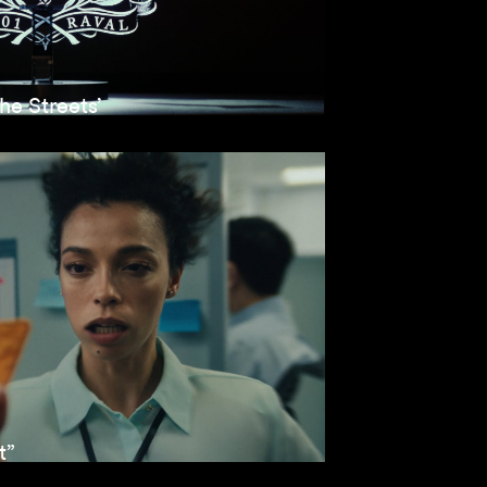
he Streets’
t”