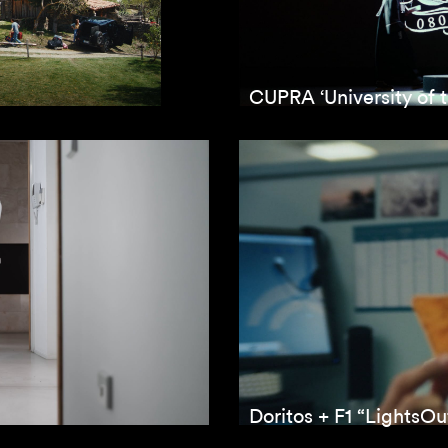
CUPRA ‘University of t
Doritos + F1 “LightsOu